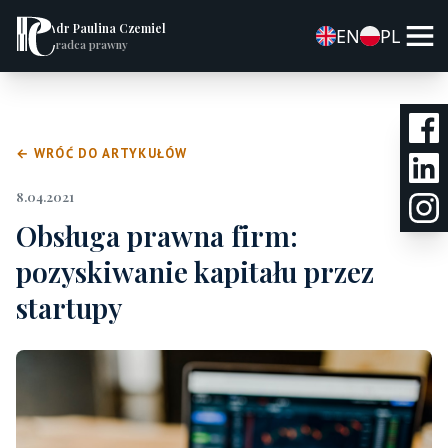
dr Paulina Czemiel
EN
PL
radca prawny
← WRÓĆ DO ARTYKUŁÓW
8.04.2021
Obsługa prawna firm:
pozyskiwanie kapitału przez
startupy