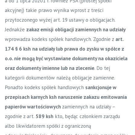
a od 1 lipca 20201 r. również PSA (prostej spółki
akcyjnej) takie prawo wynika wprost z treści
przytoczonego wyżej art. 19 ustawy o obligacjach.
Jednakże
zakaz emisji
obligacji zamiennych na udziały
wprowadza kodeks spółek handlowych. Zgodnie z
art.
174 § 6 ksh
na udziały lub prawa do zysku w spółce z
o.o. nie mogą być wystawiane dokumenty na okaziciela
oraz dokumenty imienne lub na zlecenie
. Do tej
kategorii dokumentów należą obligacje zamienne.
Ponadto kodeks spółek handlowych
sankcjonuje w
przepisach karnych ksh naruszenie zakazu emitowania
papierów wartościowych
zamiennych na udziały –
zgodnie z art.
589 ksh
kto, będąc członkiem zarządu
albo likwidatorem spółki z ograniczoną