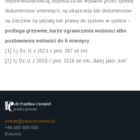
odpowiedzialnością, dopuszcza do wydania przez spółkę
dokumentów imiennych, na okaziciela lub dokumentów
na zlecenie na udziały lub prawa do zysków w spółce –
podlega grzywnie, karze ograniczenia wolności albo
pozbawienia wolności do 6 miesięcy.
[1]
t.j. Dz. U. z 2021 r. poz. 187 ze zm.
[2]
tj. Dz. U. z 2020 r. poz. 1526 ze zm., dalej jako „ksh”
dr Paulina Czemiel
radca prawny
kontakt@paulinaczemiel.pl
+48 600 000 000
Białystok