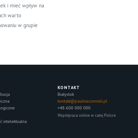
ółek i mieć wpływ na
ach warto
nowaniu w grupie
KONTAKT
bucja
Białystok
niczna
kontakt@paulinaczemiel.pl
logiczne
+48 600 000 000
Współpraca online w całej Polsce
ć intelektualna