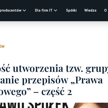
 producentów
Dla firm IT
Spółki
Wiedza
O
ŁÓW
ść utworzenia tzw. grup
wanie przepisów „Prawa
owego” – część 2