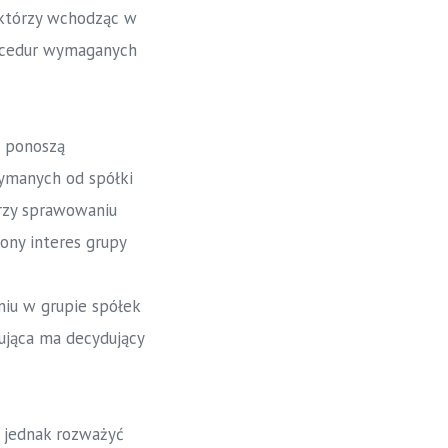
 którzy wchodząc w
rocedur wymaganych
e ponoszą
zymanych od spółki
rzy sprawowaniu
ony interes grupy
niu w grupie spółek
ująca ma decydujący
o jednak rozważyć