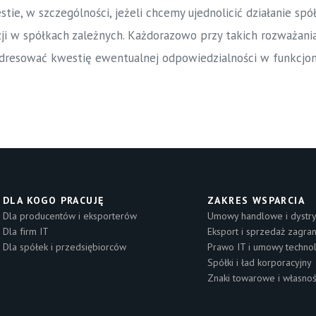
ie, w szczególności, jeżeli chcemy ujednolicić działanie sp
i w spółkach zależnych. Każdorazowo przy takich rozważani
adresować kwestię ewentualnej odpowiedzialności w funkcjo
DLA KOGO PRACUJĘ
ZAKRES WSPARCIA
Dla producentów i eksporterów
Umowy handlowe i dystry
Dla firm IT
Eksport i sprzedaż zagra
Dla spółek i przedsiębiorców
Prawo IT i umowy techno
Spółki i ład korporacyjny
Znaki towarowe i własnoś