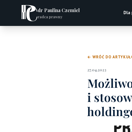
dr Paulina Czemiel
Dla
radca prawny
← WRÓĆ DO ARTYKU
27.04.2023
Możliwo
i stoso
holding