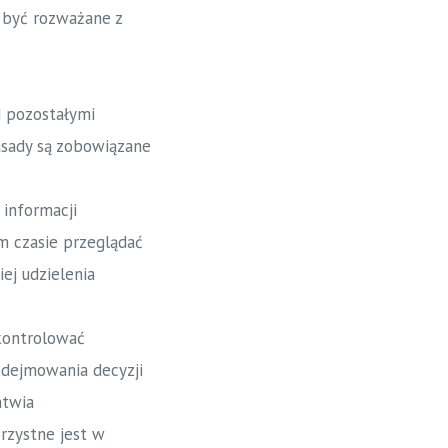
 być rozważane z
d pozostałymi
asady są zobowiązane
informacji
m czasie przeglądać
ej udzielenia
kontrolować
dejmowania decyzji
atwia
rzystne jest w