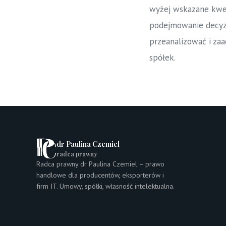
wyżej wskazane kwest
podejmowanie decyzj
przeanalizować i za
spółek.
dr Paulina Czemiel
radca prawny
Radca prawny dr Paulina Czemiel – prawo
handlowe dla producentów, eksporterów i
firm IT. Umowy, spółki, własność intelektualna.