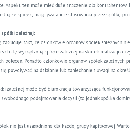
e. Aspekt ten może mieć duże znaczenie dla kontrahentów,
 jedną ze spółek, mają gwarancje stosowania przez spółkę p
 spółki zależnej:
 zasługuje fakt, że członkowie organów spółek zależnych ni
 szkodę wyrządzoną spółce zależnej na skutek realizacji otr
ch poleceń. Ponadto członkowie organów spółek zależnych p
się powoływać na działanie lub zaniechanie z uwagi na określ
łki zależnej może być biurokracja towarzysząca funkcjonowa
i swobodnego podejmowania decyzji (to jednak spółka domin
łek nie jest uzasadnione dla każdej grupy kapitałowej. Wart