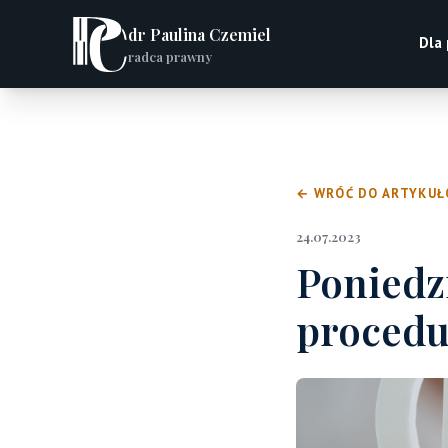
dr Paulina Czemiel
Dla
radca prawny
← WRÓĆ DO ARTYKU
24.07.2023
Poniedz
procedu