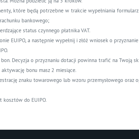
ta. Można podzielić ją na 5 kroków.
nty, które będą potrzebne w trakcie wypełniania formularza,
 rachunku bankowego;
erdzające status czynnego płatnika VAT.
ronie EUIPO, a następnie wypełnij i złóż wniosek o przyznanie
IPO
.
i bon. Decyzja o przyznaniu dotacji powinna trafić na Twoją 
a aktywację bonu masz 2 miesiące.
ejestrację znaku towarowego lub wzoru przemysłowego oraz o
ot kosztów do EUIPO.