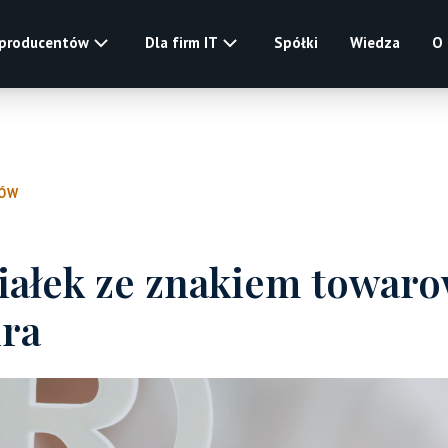
 producentów
Dla firm IT
Spółki
Wiedza
O
ŁÓW
iałek ze znakiem towar
ra