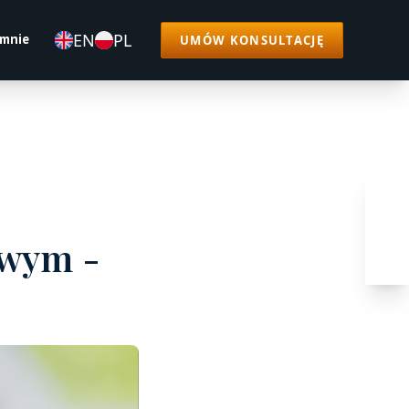
EN
PL
 mnie
UMÓW KONSULTACJĘ
owym -