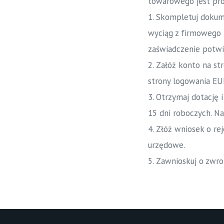
towarowego jest pros
1. Skompletuj dokume
wyciąg z firmowego
zaświadczenie potwi
2. Załóż konto na st
strony logowania EU
3. Otrzymaj dotację 
15 dni roboczych. N
4. Złóż wniosek o r
urzędowe.
5. Zawnioskuj o zwr