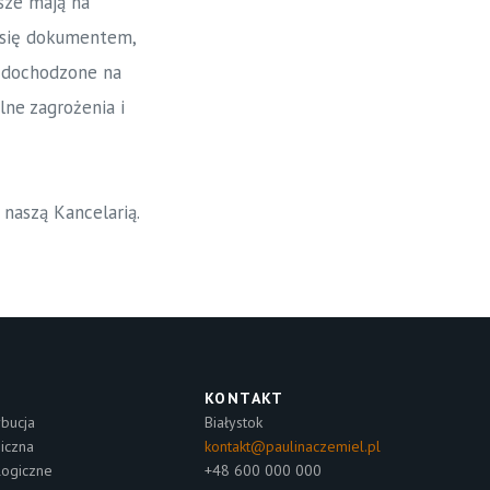
sze mają na
ć się dokumentem,
ć dochodzone na
lne zagrożenia i
 naszą Kancelarią.
KONTAKT
bucja
Białystok
niczna
kontakt@paulinaczemiel.pl
logiczne
+48 600 000 000