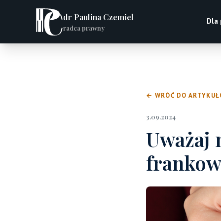
dr Paulina Czemiel
Dla
radca prawny
← WRÓĆ DO ARTYKU
3.09.2024
Uważaj 
frankow