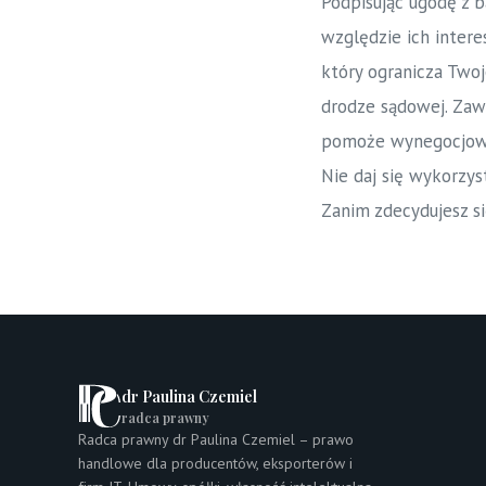
Podpisując ugodę z 
względzie ich intere
który ogranicza Two
drodze sądowej. Zaws
pomoże wynegocjowa
Nie daj się wykorzys
Zanim zdecydujesz si
dr Paulina Czemiel
radca prawny
Radca prawny dr Paulina Czemiel – prawo
handlowe dla producentów, eksporterów i