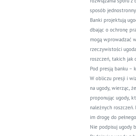
rozwiązania sporu z
sposób jednostronny
Banki projektują ugo
dbając o ochronę pr
mogą wprowadzać w b
rzeczywistości ugod
roszczeń, takich jak
Pod presją banku – k
W obliczu presji i w
na ugody, wierząc, ż
proponując ugody, kt
należnych roszczeń. 
im drogę do pełnego
Nie podpisuj ugody b