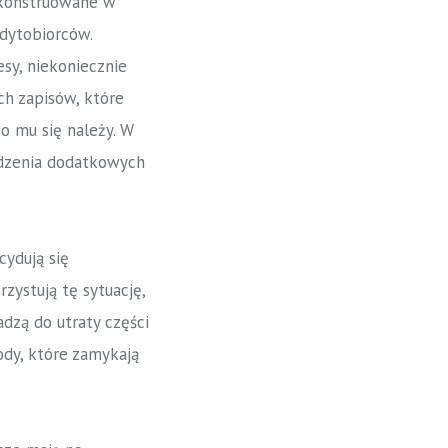
ą konstruowane w
dytobiorców.
sy, niekoniecznie
h zapisów, które
o mu się należy. W
odzenia dodatkowych
cydują się
zystują tę sytuację,
dzą do utraty części
ody, które zamykają