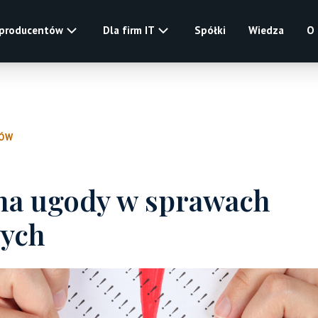
 producentów
Dla firm IT
Spółki
Wiedza
O
ŁÓW
na ugody w sprawach
ych