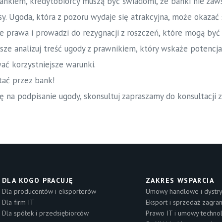
bankiem, kredytobiorcy muszą być świadomi, że banki nie zaw
sy. Ugoda, która z pozoru wydaje się atrakcyjna, może okaza
je prawa i prowadzi do rezygnacji z roszczeń, które mogą by
ze analizuj treść ugody z prawnikiem, który wskaże potencja
ć korzystniejsze warunki.
tać przez bank!
ę na podpisanie ugody, skonsultuj zapraszamy do konsultacji z
DLA KOGO PRACUJĘ
ZAKRES WSPARCIA
Dla producentów i eksporterów
Umowy handlowe i dystry
Dla firm IT
Eksport i sprzedaż zagra
Dla spółek i przedsiębiorców
Prawo IT i umowy techno