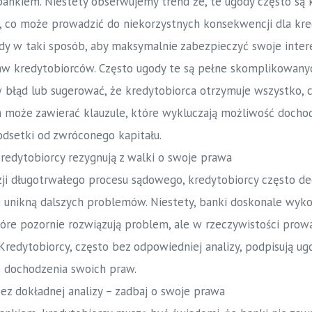
 bankiem. Niestety obserwujemy trend że, te ugody często s
, co może prowadzić do niekorzystnych konsekwencji dla kre
dy w taki sposób, aby maksymalnie zabezpieczyć swoje intere
aw kredytobiorców. Często ugody te są pełne skomplikowanyc
łąd lub sugerować, że kredytobiorca otrzymuje wszystko, c
a może zawierać klauzule, które wykluczają możliwość doch
 odsetki od zwróconego kapitału.
redytobiorcy rezygnują z walki o swoje prawa
izji długotrwałego procesu sądowego, kredytobiorcy często de
e unikną dalszych problemów. Niestety, banki doskonale wykor
óre pozornie rozwiązują problem, ale w rzeczywistości prowa
Kredytobiorcy, często bez odpowiedniej analizy, podpisują ug
 dochodzenia swoich praw.
ez dokładnej analizy – zadbaj o swoje prawa