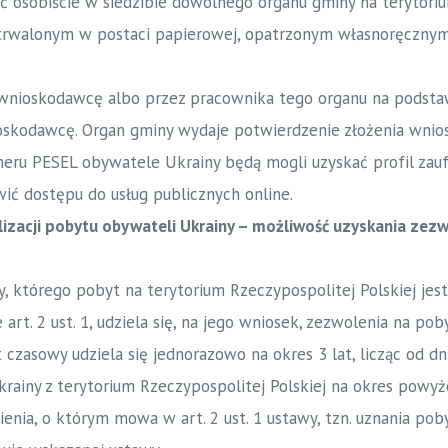
yć osobiście w siedzibie dowolnego organu gminy na terytori
 utrwalonym w postaci papierowej, opatrzonym własnoręczny
wnioskodawcę albo przez pracownika tego organu na podsta
skodawcę. Organ gminy wydaje potwierdzenie złożenia wnios
eru PESEL obywatele Ukrainy będą mogli uzyskać profil zauf
ić dostępu do usług publicznych online.
alizacji pobytu obywateli Ukrainy – możliwość uzyskania zez
 którego pobyt na terytorium Rzeczypospolitej Polskiej jest
art. 2 ust. 1, udziela się, na jego wniosek, zezwolenia na pob
czasowy udziela się jednorazowo na okres 3 lat, licząc od dni
rainy z terytorium Rzeczypospolitej Polskiej na okres powyż
nia, o którym mowa w art. 2 ust. 1 ustawy, tzn. uznania pob