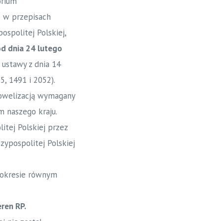
orium
o w przepisach
ospolitej Polskiej,
od dnia 24 lutego
 ustawy z dnia 14
5, 1491 i 2052).
nowelizacją wymagany
m naszego kraju.
itej Polskiej przez
zypospolitej Polskiej
 okresie równym
ren RP.