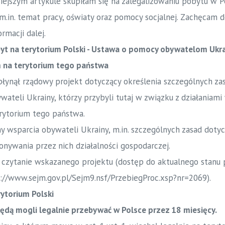
siejszym artykule skupiłam się na zalegalizowaniu pobytu w P
 m.in. temat pracy, oświaty oraz pomocy socjalnej. Zachęcam
rmacji dalej.
byt na terytorium Polski - Ustawa o pomocy obywatelom Ukra
 na terytorium tego państwa
łynął rządowy projekt dotyczący określenia szczególnych zas
ateli Ukrainy, którzy przybyli tutaj w związku z działaniam
rytorium tego państwa.
 wsparcia obywateli Ukrainy, m.in. szczególnych zasad dotyc
nywania przez nich działalności gospodarczej.
I czytanie wskazanego projektu (dostęp do aktualnego stanu 
://www.sejm.gov.pl/Sejm9.nsf/PrzebiegProc.xsp?nr=2069
).
rytorium Polski
ędą mogli legalnie przebywać w Polsce przez 18 miesięcy.