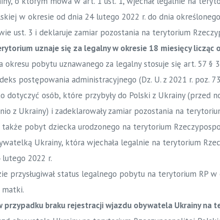
iny, o którym mowa w art. 1 ust. 1, wjechał legalnie na teryt
skiej w okresie od dnia 24 lutego 2022 r. do dnia określoneg
e ust. 3 i deklaruje zamiar pozostania na terytorium Rzeczyp
rytorium uznaje się za legalny w okresie 18 miesięcy licząc 
 okresu pobytu uznawanego za legalny stosuje się art. 57 § 3
deks postępowania administracyjnego (Dz. U. z 2021 r. poz. 73
 dotyczyć osób, które przybyły do Polski z Ukrainy (przed 
io z Ukrainy) i zadeklarowały zamiar pozostania na terytoriu
ę także pobyt dziecka urodzonego na terytorium Rzeczypospol
ywatelką Ukrainy, która wjechała legalnie na terytorium Rzec
 lutego 2022 r.
ie przysługiwał status legalnego pobytu na terytorium RP w
 matki.
 przypadku braku rejestracji wjazdu obywatela Ukrainy na te