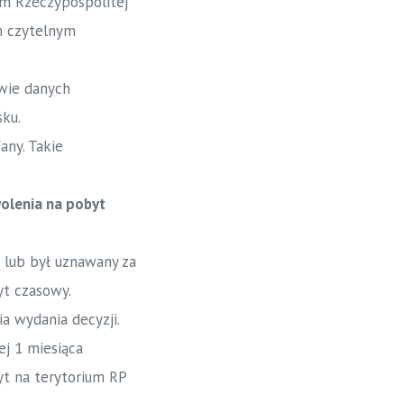
um Rzeczypospolitej
m czytelnym
wie danych
ku.
any. Takie
wolenia na pobyt
 lub był uznawany za
yt czasowy.
a wydania decyzji.
ej 1 miesiąca
yt na terytorium RP