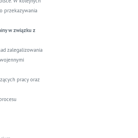
olsce. W kolejnych
 do przekazywania
iny w związku z
ad zalegalizowania
i wojennymi
zących pracy oraz
procesu