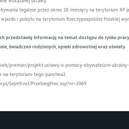
awie wskazanej ustawy.
bywania legalnie przez okres 18 miesięcy na terytorium RP j
wjazdu i pobytu na terytorium Rzeczypospolitej Polskiej wyn
ch przedstawię informację na temat dostępu do rynku pracy,
nie, świadczeń rodzinnych, opieki zdrowotnej oraz oświaty.
/web/premier/projekt-ustawy-o-pomocy-obywatelom-ukrainy-
m-na-terytorium-tego-panstwa2
v.pl/Sejm9.nsf/PrzebiegProc.xsp?nr=2069