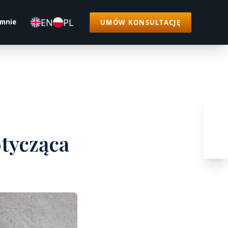
EN
PL
 mnie
UMÓW KONSULTACJĘ
otycząca