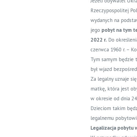
Jeżeli obywatel Ukra
Rzeczypospolitej Pol
wydanych na podstawi
jego
pobyt na tym te
2022 r.
Do określenia
czerwca 1960 r. – Ko
Tym samym będzie to
był wjazd bezpośredn
Za legalny uznaje si
matkę, która jest ob
w okresie od dnia 24
Dzieciom takim będz
legalnemu pobytowi
Legalizacja pobytu w