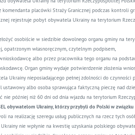
zd obywatela Ukrainy na terytorium Rzeczypospolitej Polskie
z komendanta placówki Straży Granicznej podczas kontroli g
znej rejestruje pobyt obywatela Ukrainy na terytorium Rzeczy
złożyć osobiście w siedzibie dowolnego organu gminy na tery
ej, opatrzonym własnoręcznym, czytelnym podpisem,
wnioskodawcę albo przez pracownika tego organu na podsta
skodawcę. Organ gminy wydaje potwierdzenie złożenia wnios
la Ukrainy nieposiadającego pełnej zdolności do czynności 
el ustawowy albo osoba sprawująca faktyczną pieczę nad dzi
ć nie później niż 60 dni od dnia wjazdu na terytorium Rzeczyp
L obywatelom Ukrainy, którzy przybyli do Polski w związku 
li na realizację szeregu usług publicznych na rzecz tych os
 Ukrainy nie wpłynie na kwestię uzyskania polskiego obywat