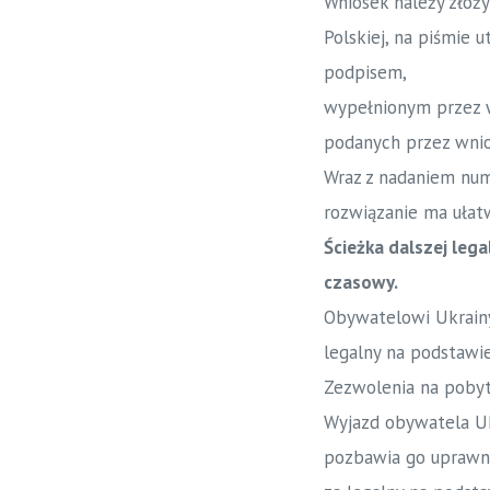
Wniosek należy złoż
Polskiej, na piśmie
podpisem,
wypełnionym przez 
podanych przez wnio
Wraz z nadaniem num
rozwiązanie ma ułatw
Ścieżka dalszej leg
czasowy.
Obywatelowi Ukrainy,
legalny na podstawie 
Zezwolenia na pobyt 
Wyjazd obywatela Uk
pozbawia go uprawnie