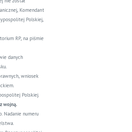
j nie został
ranicznej, Komendant
pospolitej Polskiej,
torium RP, na piśmie
wie danych
ku.
prawnych, wniosek
eckiem.
ospolitej Polskiej.
z wojną.
ób. Nadanie numeru
elstwa.