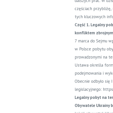
dalszych prac. W dzi
częściach przybliżę,
tych kluczowych info
Część 1. Legalny po
konfliktem zbrojnym
7 marca do Sejmu wp
w Polsce pobytu obyw
prowadzonymi na te
Ustawa określa formy
podejmowania i wyko
Obecnie odbyło się 
legislacyjnego:
https
Legalny pobyt na te
Obywatele Ukrainy b