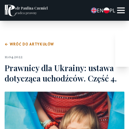
dr Paulina Czemiel
EN
PL
radca prawny
← WRÓĆ DO ARTYKUŁÓW
11.04.2022
Prawnicy dla Ukrainy: ustawa
dotycząca uchodźców. Część 4.