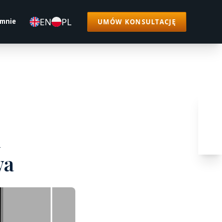
EN
PL
 mnie
UMÓW KONSULTACJĘ
i
wa