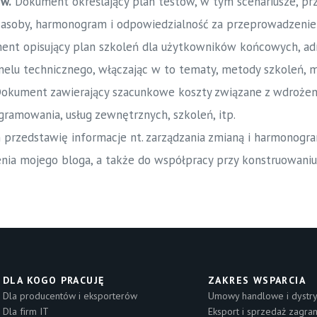
w.
Dokument określający plan testów, w tym scenariusze, pr
zasoby, harmonogram i odpowiedzialność za przeprowadzenie
nt opisujący plan szkoleń dla użytkowników końcowych, adm
elu technicznego, włączając w to tematy, metody szkoleń, ma
okument zawierający szacunkowe koszty związane z wdrożen
gramowania, usług zewnętrznych, szkoleń, itp.
 przedstawię informacje nt. zarządzania zmianą i harmonog
nia mojego bloga, a także do współpracy przy konstruowani
DLA KOGO PRACUJĘ
ZAKRES WSPARCIA
Dla producentów i eksporterów
Umowy handlowe i dystry
Dla firm IT
Eksport i sprzedaż zagra