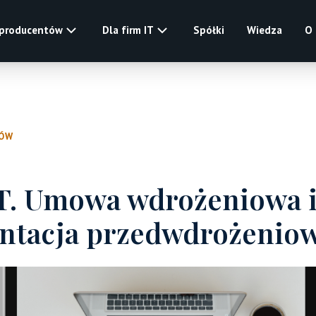
 producentów
Dla firm IT
Spółki
Wiedza
O
ŁÓW
T. Umowa wdrożeniowa 
tacja przedwdrożenio