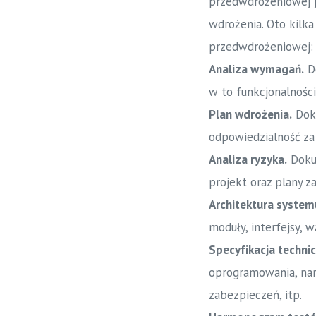
przedwdrożeniowej j
wdrożenia. Oto kilk
przedwdrożeniowej:
Analiza wymagań.
Do
w to funkcjonalności
Plan wdrożenia.
Doku
odpowiedzialność za
Analiza ryzyka.
Dokum
projekt oraz plany z
Architektura system
moduły, interfejsy, w
Specyfikacja techni
oprogramowania, nar
zabezpieczeń, itp.