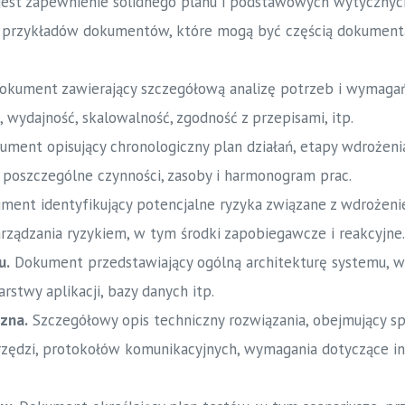
est zapewnienie solidnego planu i podstawowych wytycznych
a przykładów dokumentów, które mogą być częścią dokumenta
kument zawierający szczegółową analizę potrzeb i wymagań 
, wydajność, skalowalność, zgodność z przepisami, itp.
ment opisujący chronologiczny plan działań, etapy wdrożenia,
 poszczególne czynności, zasoby i harmonogram prac.
ent identyfikujący potencjalne ryzyka związane z wdrożeni
arządzania ryzykiem, w tym środki zapobiegawcze i reakcyjne.
u.
Dokument przedstawiający ogólną architekturę systemu, w 
arstwy aplikacji, bazy danych itp.
czna.
Szczegółowy opis techniczny rozwiązania, obejmujący sp
zędzi, protokołów komunikacyjnych, wymagania dotyczące inf