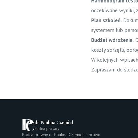
Harmonogram testó
oczekiwane wyniki, 
Plan szkoleń.
Dokume
systemem lub person
Budżet wdrożenia.
D
koszty sprzętu, opro
W kolejnych wpisach
Zapraszam do śledze
dr Paulina Czemiel
radca prawny
Radca prawny dr Paulina Czemiel – prawo