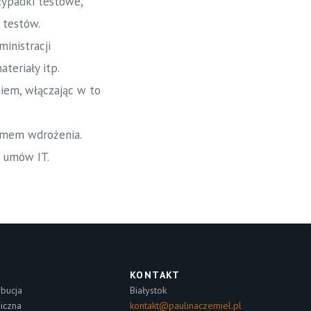
zypadki testowe,
 testów.
inistracji
teriały itp.
iem, włączając w to
ramem wdrożenia.
u umów IT.
KONTAKT
bucja
Białystok
niczna
kontakt@paulinaczemiel.pl