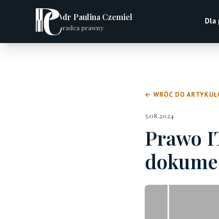
dr Paulina Czemiel
Dla
radca prawny
← WRÓĆ DO ARTYKU
5.08.2024
Prawo I
dokumen