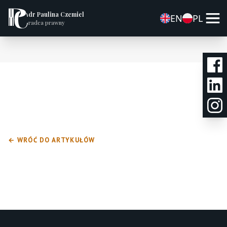
dr Paulina Czemiel
EN
PL
radca prawny
← WRÓĆ DO ARTYKUŁÓW