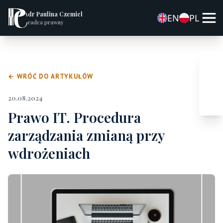
dr Paulina Czemiel
EN
PL
radca prawny
← WRÓĆ DO ARTYKUŁÓW
20.08.2024
Prawo IT. Procedura
zarządzania zmianą przy
wdrożeniach