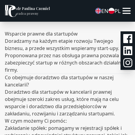
dr Paulina Czemiel
EN
PL
radca prawny
Wsparcie prawne dla startupów
Doradzamy na każdym etapie rozwoju Twojego
biznesu, a przede wszystkim wspieramy start-upy.
Proponowana przez nas obsługa prawna pozwala
zabezpieczyć startup w różnych obszarach działalności
firmy.
Co obejmuje doradztwo dla startupów w naszej
kancelarii?
Doradztwo dla startupów w kancelarii prawnej
obejmuje szeroki zakres usług, które mają na celu
wsparcie i doradztwo dla przedsiębiorców w
zakładaniu, rozwijaniu i zarządzaniu startupami.
W czym możemy Ci pomóc:
Zakładanie spółek: pomagamy w rejestracji spółek i